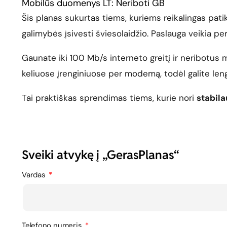
Mobilūs duomenys LT: Neriboti GB
Šis planas sukurtas tiems, kuriems reikalingas pat
galimybės įsivesti šviesolaidžio. Paslauga veikia pe
Gaunate iki 100 Mb/s interneto greitį ir neribotus 
keliuose įrenginiuose per modemą, todėl galite len
Tai praktiškas sprendimas tiems, kurie nori
stabila
Sveiki atvykę į „GerasPlanas“
Vardas
Telefono numeris