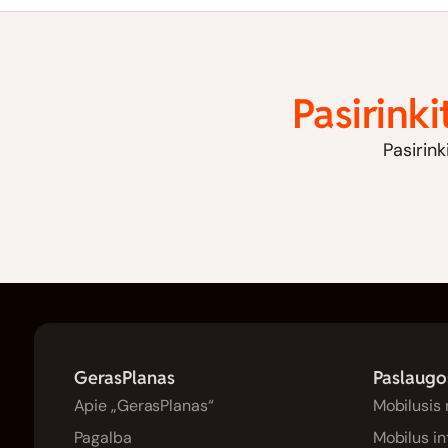
Pasirinki
Pasirink
GerasPlanas
Paslaugo
Apie „GerasPlanas“
Mobilusis 
Pagalba
Mobilus in