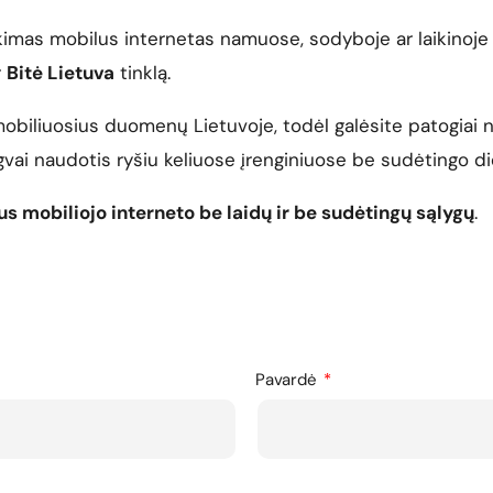
ikimas mobilus internetas namuose, sodyboje ar laikinoje 
r
Bitė Lietuva
tinklą.
mobiliuosius duomenų Lietuvoje, todėl galėsite patogiai n
gvai naudotis ryšiu keliuose įrenginiuose be sudėtingo d
us mobiliojo interneto be laidų ir be sudėtingų sąlygų
.
Pavardė