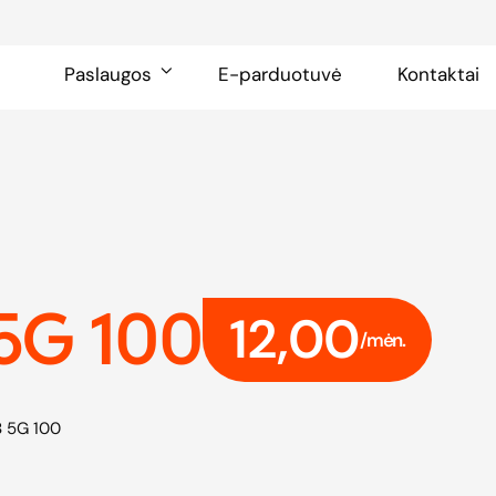
Paslaugos
E-parduotuvė
Kontaktai
 5G 100
12,00
/mėn.
B 5G 100