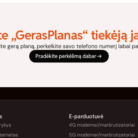
te „GerasPlanas“ tiekėją 
ite gerą planą, perkelkite savo telefono numerį labai p
Pradėkite perkėlimą dabar
s
E-parduotuvė
ryšys
4G modemai/maršrutizatoriai
ternetas
5G modemai/maršrutizatoriai