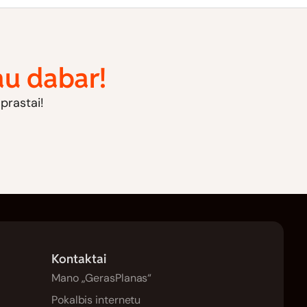
jau dabar!
aprastai!
Kontaktai
Mano „GerasPlanas“
Pokalbis internetu