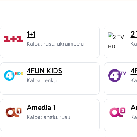
1+1
2
Kalba: rusu, ukrainieciu
Ka
4FUN KIDS
4
Kalba: lenku
Ka
Amedia 1
A
Kalba: anglu, rusu
Ka