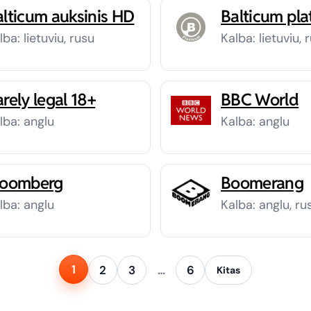
alticum auksinis HD
Balticum pl
lba: lietuviu, rusu
Kalba: lietuviu, 
rely legal 18+
BBC World
lba: anglu
Kalba: anglu
loomberg
Boomerang
lba: anglu
Kalba: anglu, ru
1
2
3
…
6
Kitas