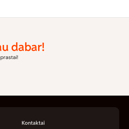
jau dabar!
aprastai!
Kontaktai