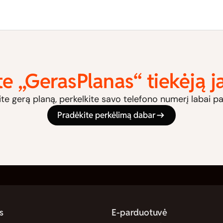
te „GerasPlanas“ tiekėją 
ite gerą planą, perkelkite savo telefono numerį labai p
Pradėkite perkėlimą dabar
s
E-parduotuvė