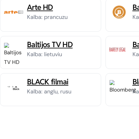
Arte HD
B
Kalba: prancuzu
Ka
Baltijos TV HD
Ba
Kalba: lietuviu
Ka
BLACK filmai
B
Kalba: anglu, rusu
Ka