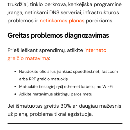
trukdžiai, tinklo perkrova, kenkėjiška programinė
įranga, netinkami DNS serveriai, infrastruktūros
problemos ir
netinkamas planas
poreikiams.
Greitas problemos diagnozavimas
Prieš ieškant sprendimų, atlikite
interneto
greičio matavimą
:
Naudokite oficialius įrankius: speedtest.net, fast.com
arba RRT greičio matuoklę
Matuokite tiesioginį ryšį ethernet kabeliu, ne Wi-Fi
Atlikite matavimus skirtingu paros metu
Jei išmatuotas greitis 30% ar daugiau mažesnis
už planą, problema tikrai egzistuoja.