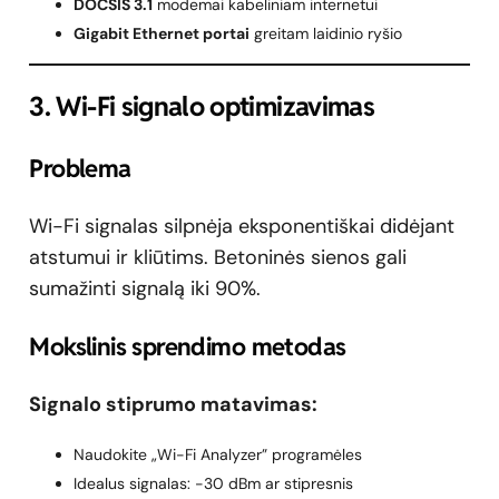
DOCSIS 3.1
modemai kabeliniam internetui
Gigabit Ethernet portai
greitam laidinio ryšio
3. Wi-Fi signalo optimizavimas
Problema
Wi-Fi signalas silpnėja eksponentiškai didėjant
atstumui ir kliūtims. Betoninės sienos gali
sumažinti signalą iki 90%.
Mokslinis sprendimo metodas
Signalo stiprumo matavimas:
Naudokite „Wi-Fi Analyzer” programėles
Idealus signalas: -30 dBm ar stipresnis