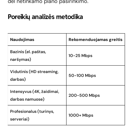
dėl netinkamo plano pasirinkimo.
Poreikių analizės metodika
Naudojimas
Rekomenduojamas greitis
Bazinis (el. paštas,
10-25 Mbps
naršymas)
Vidutinis (HD streaming,
50-100 Mbps
darbas)
Intensyvus (4K, žaidimai,
200-500 Mbps
darbas namuose)
Profesionalus (turinys,
1000+ Mbps
serveriai)