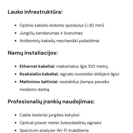
Lauko infrastruktūra:
Optinio kabelio lenkimo spindulys (>30 mm)
Jungčių sandarumas ir švarumas
Antžeminių kabelių mechaniški pažeidimai
Namų instaliacijos:
Ethernet kabeliai:
maksimalus ilgis 100 metrų
Koaksialūs kabeliai:
signalo nuostoliai didėjant ilgiui
Maitinimo šaltiniai:
nestabilus įtampa paveiks
modemo darbą
Profesionalių įrankių naudojimas:
Cable testeriai jungties kokybei
Optical power meter šviesolaidinių signalui
Spectrum analyzer Wi-Fi trukdžiams