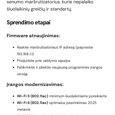
senumo maršrutizatorius, kurie nepalaiko
šiuolaikinių greičių ir standartų.
Sprendimo etapai
Firmware atnaujinimas:
Raskite maršrutizatoriaus IP adresą (paprastai
192.168.1.1)
Prisijunkite prie valdymo sąsajos
Patikrinkite ir įdiekite naujausią programinės įrangos
versiją
Įrangos modernizavimas:
Wi-Fi 5 (802.11ac)
minimum šiuolaikiniams poreikiams
Wi-Fi 6 (802.11ax)
optimalus pasirinkimas 2025
metams