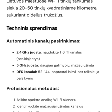
Lietuvos miestuose Wi-Fi tinklų tankumas
siekia 20-50 tinklų kvadratiniame kilometre,
sukuriant didelius trukdžius.
Techninis sprendimas
Automatinis kanalų pasirinkimas:
2,4 GHz juosta:
naudokite 1, 6, 11 kanalus
(nesiklojantys)
5 GHz juosta:
daugiau galimybių, mažiau užimta
DFS kanalai:
52-144, paprastai laisvi, bet reikalauja
palaikymo
Profesionalus metodas:
Atlikite spektro analizę Wi-Fi skeneriu
Identifikuokite mažiausiai užimtus kanalus