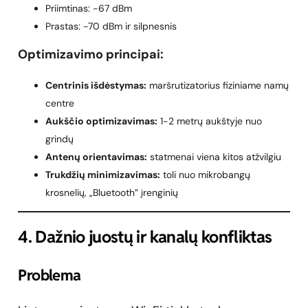
Priimtinas: -67 dBm
Prastas: -70 dBm ir silpnesnis
Optimizavimo principai:
Centrinis išdėstymas:
maršrutizatorius fiziniame namų
centre
Aukščio optimizavimas:
1-2 metrų aukštyje nuo
grindų
Antenų orientavimas:
statmenai viena kitos atžvilgiu
Trukdžių minimizavimas:
toli nuo mikrobangų
krosnelių, „Bluetooth” įrenginių
4. Dažnio juostų ir kanalų konfliktas
Problema