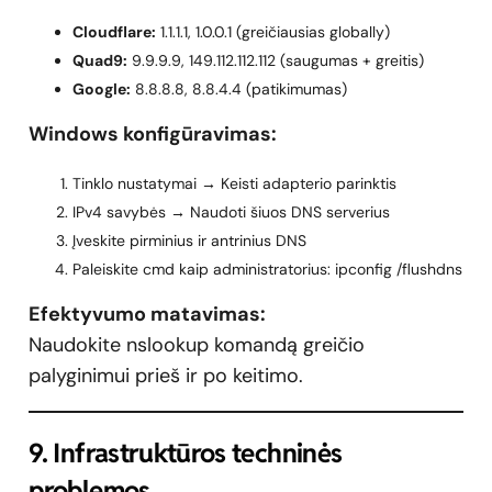
Cloudflare:
1.1.1.1, 1.0.0.1 (greičiausias globally)
Quad9:
9.9.9.9, 149.112.112.112 (saugumas + greitis)
Google:
8.8.8.8, 8.8.4.4 (patikimumas)
Windows konfigūravimas:
Tinklo nustatymai → Keisti adapterio parinktis
IPv4 savybės → Naudoti šiuos DNS serverius
Įveskite pirminius ir antrinius DNS
Paleiskite cmd kaip administratorius: ipconfig /flushdns
Efektyvumo matavimas:
Naudokite nslookup komandą greičio
palyginimui prieš ir po keitimo.
9. Infrastruktūros techninės
problemos