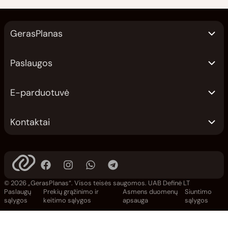
GerasPlanas
Paslaugos
E-parduotuvė
Kontaktai
© 2026 „GerasPlanas“. Visos teisės saugomos.
UAB Definė LT
Paslaugų
Prekių grąžinimo ir
Asmens duomenų
Siuntimo
sąlygos
keitimo sąlygos
apsauga
sąlygos