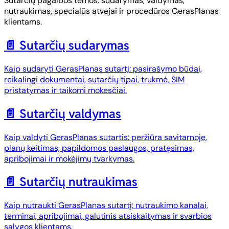
Sutarčių pagalbos temos: sudarymas, valdymas,
nutraukimas, specialūs atvejai ir procedūros GerasPlanas
klientams.
📄️
Sutarčių sudarymas
Kaip sudaryti GerasPlanas sutartį: pasirašymo būdai,
reikalingi dokumentai, sutarčių tipai, trukmė, SIM
pristatymas ir taikomi mokesčiai.
📄️
Sutarčių valdymas
Kaip valdyti GerasPlanas sutartis: peržiūra savitarnoje,
planų keitimas, papildomos paslaugos, pratęsimas,
apribojimai ir mokėjimų tvarkymas.
📄️
Sutarčių nutraukimas
Kaip nutraukti GerasPlanas sutartį: nutraukimo kanalai,
terminai, apribojimai, galutinis atsiskaitymas ir svarbios
sąlygos klientams.