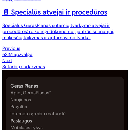
📄️
Specialūs atvejai ir procedūros
Specialūs GerasPlanas sutarčių tvarkymo atvejai ir
procedūros: reikalingi dokumentai, jautrūs scenarijai,
mokesčių taikymas ir aptarnavimo tvarka.
Previous
eSIM apžvalga
Next
Sutarčių sudarymas
Geras Planas
Apie „GerasPlanas"
Naujienos
Pagalba
Interneto greičio matuoklė
Paslaugos
Mobilusis ryšys