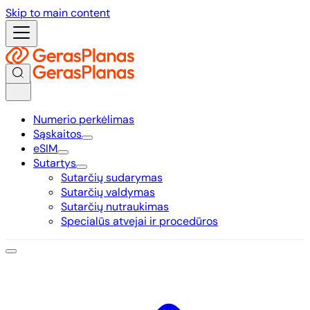
Skip to main content
Numerio perkėlimas
Sąskaitos
eSIM
Sutartys
Sutarčių sudarymas
Sutarčių valdymas
Sutarčių nutraukimas
Specialūs atvejai ir procedūros