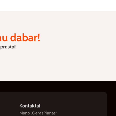
jau dabar!
aprastai!
Kontaktai
Mano „GerasPlanas“