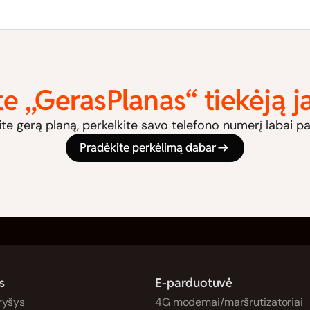
te „GerasPlanas“ tiekėją 
ite gerą planą, perkelkite savo telefono numerį labai p
Pradėkite perkėlimą dabar
s
E-parduotuvė
ryšys
4G modemai/maršrutizatoriai