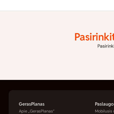
Pasirinki
Pasirink
GerasPlanas
Paslaugo
Apie „GerasPlanas“
Mobilusis 